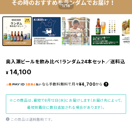
1
/16
奥入瀬ビールを飲み比べ！ランダム24本セット／送料込
14,100
¥
¥4,700
なら
手数料無料で
月々
から
※この商品は、最短で8月12日(水)にお届けします（お届け先によって、
最短到着日に数日追加される場合があります）。
この商品は
送料無料
です。