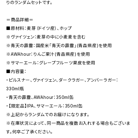
りのランダムセットです。
＝商品詳細＝
■原材料：麦芽（ドイツ産）、ホップ
※ヴァイツェン：麦芽の中に小麦麦を含む
※青天の霹靂：国産米「青天の霹靂」(青森県産)を使用
※AWAhour：りんご果汁(青森県産)を使用
※サマーエール：グレープフルーツ果皮を使用
■内容量：
・ピルスナー、ヴァイツェン、ダークラガー、アンバーラガー：
330ml瓶
・青天の霹靂、AWAhour：350ml缶
・【限定品】IPA、サマーエール：350ml缶
※上記からランダムでのお届けになります。
※在庫状況によって、同一商品を複数お入れする場合もございま
す。何卒ご了承ください。