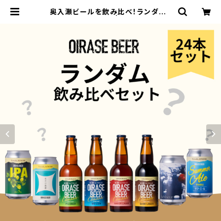
奥入瀬ビールを飲み比べ！ランダム2
4本セット／送料込 | 奥入瀬ブルワリ
ー OIRASE Brewery